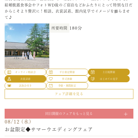
30分
所要時間
結婚披露食事会やフォトWD後のご宿泊などおふたりにとって特別な日だ
08/08 (土)
展示エリア600平米で新作＆人気ブランドなど総数350着以上からご試着
オンライン相談会
平日限定開催
土日祝開催
からこそより贅沢に！相談、衣裳試着、館内見学でイメージを膨らませ
《全天候型》ロケ&館内で叶えるフォトウエディング
＆ご見学！和装・新郎衣裳・キッズドレスとバリエーション豊富☆結婚
衣裳試着
挙式体験
はじめての見学
て♪
式のイメージがまだの方もお気軽に参加して自分だけのお気に入りを発
試着×相談会
試食会付き
季節・期間限定
見
180分
所要時間
フェア詳細を見る
ロケ撮影と館内撮影どちらも撮影したい！という希望を叶える☆季節の
オンライン相談会
平日限定開催
土日祝開催
180分
所要時間
08/09 (日)
ロケーションからチャペルや趣きある素敵な館内撮影♪是非おふたりの
衣裳試着
挙式体験
はじめての見学
《全天候型》ロケ&館内で叶えるフォトウエディング
思い出を写真に！衣裳試着、費用のご相談でフォトWのイメージを膨ら
試食会付き
季節・期間限定
ませて
試着×相談会
フェア詳細を見る
180分
所要時間
08/10 (月)
ロケ撮影と館内撮影どちらも撮影したい！という希望を叶える☆季節の
【贅沢なひと時を届ける】佳松園プレミアムウエディ
ロケーションからチャペルや趣きある素敵な館内撮影♪是非おふたりの
オンライン相談会
平日限定開催
土日祝開催
思い出を写真に！衣裳試着、費用のご相談でフォトWのイメージを膨ら
ング相談・試着会
衣裳試着
挙式体験
はじめての見学
オンライン相談会
平日限定開催
土日祝開催
ませて
試食会付き
季節・期間限定
衣裳試着
挙式体験
はじめての見学
上質な純和風旅館「佳松園」でご家族やゲストへ最高のおもてなしを。
フェア詳細を見る
180分
所要時間
試食会付き
季節・期間限定
結婚披露食事会やフォトWD後のご宿泊などおふたりにとって特別な日だ
08/11 (火)
フェア詳細を見る
からこそより贅沢に！相談、衣裳試着、館内見学でイメージを膨らませ
オンライン相談会
平日限定開催
土日祝開催
お盆限定◆サマーウエディングフェア
て♪
08/07 (金)
同日開催のフェアをもっと見る
衣裳試着
挙式体験
はじめての見学
即決なし♪【初めての方でも安心】すべてゼロからご
180分
所要時間
試食会付き
季節・期間限定
08/12 (水)
8/11からの6日間限定開催！広さ600平米の衣裳室で新作から有名ブラン
案内！結婚式のダンドリまるわかり結婚準備相談会
ド人気ドレスまで350着以上から試着＆見学。ご会食イメージが膨らむ会
お盆限定◆サマーウエディングフェア
フェア詳細を見る
場コーディネートをはじめ挙式会場も見学可能。さらにロケーションが
08/08 (土)