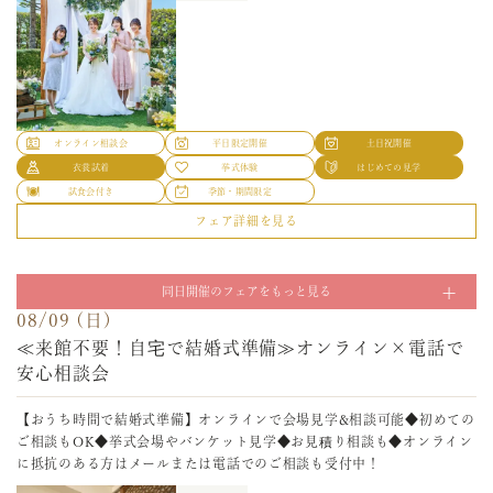
オンライン相談会
平日限定開催
土日祝開催
衣裳試着
挙式体験
はじめての見学
試食会付き
季節・期間限定
フェア詳細を見る
08/07 (金)
【贅沢なひと時を届ける】佳松園プレミアムウエディ
オンライン相談会
平日限定開催
土日祝開催
ング相談・試着会
衣裳試着
挙式体験
はじめての見学
試食会付き
季節・期間限定
上質な純和風旅館「佳松園」でご家族やゲストへ最高のおもてなしを。
フェア詳細を見る
結婚披露食事会やフォトWD後のご宿泊などおふたりにとって特別な日だ
08/08 (土)
からこそより贅沢に！相談、衣裳試着、館内見学でイメージを膨らませ
≪来館不要！自宅で結婚式準備≫オンライン×電話で
て♪
同日開催のフェアをもっと見る
安心相談会
180分
所要時間
08/09 (日)
≪来館不要！自宅で結婚式準備≫オンライン×電話で
【おうち時間で結婚式準備】オンラインで会場見学&相談可能◆初めての
ご相談もOK◆挙式会場やバンケット見学◆お見積り相談も◆オンライン
安心相談会
に抵抗のある方はメールまたは電話でのご相談も受付中！
【おうち時間で結婚式準備】オンラインで会場見学&相談可能◆初めての
30分
所要時間
オンライン相談会
平日限定開催
土日祝開催
ご相談もOK◆挙式会場やバンケット見学◆お見積り相談も◆オンライン
衣裳試着
挙式体験
はじめての見学
に抵抗のある方はメールまたは電話でのご相談も受付中！
試食会付き
季節・期間限定