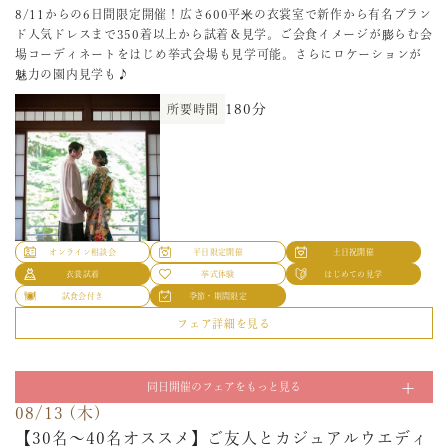
【初めての会場見学でも安心】ご相談や挙式会場、バンケット見学はも
オンライン相談会
平日限定開催
土日祝開催
魅力の園内見学も♪
8/11からの6日間限定開催！広さ600平米の衣裳室で新作から有名ブラン
《60分でまるわかり》気になる日程&見積りクイック
ちろん、衣裳試着など安心してご参加を。おふたりのお話を伺い、ぴっ
衣裳試着
挙式体験
はじめての見学
ド人気ドレスまで350着以上から試着＆見学。ご会食イメージが膨らむ会
たりのプランをご提案！時期や見積もり等、気になることは何でも相談
相談会
180分
所要時間
オンライン相談会
試食会付き
季節・期間限定
平日限定開催
土日祝開催
場コーディネートをはじめ挙式会場も見学可能。さらにロケーションが
して！
衣裳試着
挙式体験
はじめての見学
魅力の園内見学も♪
フェア詳細を見る
【短い時間で不安や疑問を解決】サクッとまずはお話だけでも聞きたい
試食会付き
季節・期間限定
180分
所要時間
08/09 (日)
という方へ、お見積りのご相談や結婚式へのイメージを時間の許す限り
180分
所要時間
フェア詳細を見る
《60分でまるわかり》気になる日程&見積りクイック
ご相談ください！ご家族婚や挙式のみなども幅広くご提案可能！
08/10 (月)
相談会
60分
所要時間
《全天候型》ロケ&館内で叶えるフォトウエディング
【短い時間で不安や疑問を解決】サクッとまずはお話だけでも聞きたい
試着×相談会
オンライン相談会
平日限定開催
土日祝開催
という方へ、お見積りのご相談や結婚式へのイメージを時間の許す限り
衣裳試着
挙式体験
はじめての見学
ご相談ください！ご家族婚や挙式のみなども幅広くご提案可能！
ロケ撮影と館内撮影どちらも撮影したい！という希望を叶える☆季節の
試食会付き
季節・期間限定
オンライン相談会
平日限定開催
土日祝開催
ロケーションからチャペルや趣きある素敵な館内撮影♪是非おふたりの
オンライン相談会
平日限定開催
土日祝開催
フェア詳細を見る
60分
衣裳試着
挙式体験
はじめての見学
所要時間
オンライン相談会
平日限定開催
土日祝開催
思い出を写真に！衣裳試着、費用のご相談でフォトWのイメージを膨ら
衣裳試着
挙式体験
はじめての見学
08/11 (火)
試食会付き
季節・期間限定
衣裳試着
挙式体験
はじめての見学
ませて
試食会付き
季節・期間限定
≪来館不要！自宅で結婚式準備≫オンライン×電話で
試食会付き
季節・期間限定
フェア詳細を見る
フェア詳細を見る
180分
所要時間
安心相談会
フェア詳細を見る
08/12 (水)
08/08 (土)
オンライン相談会
平日限定開催
土日祝開催
2件目以降の方♪《ご成約後の予約金ナシ》安心見積り
【おうち時間で結婚式準備】オンラインで会場見学&相談可能◆初めての
【30名～40名オススメ】ご友人とカジュアルウエディ
同日開催のフェアをもっと見る
衣裳試着
挙式体験
はじめての見学
ご相談もOK◆挙式会場やバンケット見学◆お見積り相談も◆オンライン
比較相談会
ング相談会
08/13 (木)
試食会付き
季節・期間限定
に抵抗のある方はメールまたは電話でのご相談も受付中！
【30名～40名オススメ】ご友人とカジュアルウエディ
【見積り比較検討したい方へ】１件すでに見学したけど、ちょっと不安
フェア詳細を見る