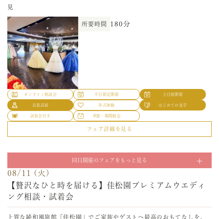
衣裳試着
挙式体験
はじめての見学
見
08/07 (金)
試食会付き
季節・期間限定
《60分でまるわかり》気になる日程&見積りクイック
180分
所要時間
フェア詳細を見る
相談会
08/08 (土)
オンライン相談会
平日限定開催
土日祝開催
【贅沢なひと時を届ける】佳松園プレミアムウエディ
【短い時間で不安や疑問を解決】サクッとまずはお話だけでも聞きたい
衣裳試着
挙式体験
はじめての見学
という方へ、お見積りのご相談や結婚式へのイメージを時間の許す限り
ング相談・試着会
試食会付き
季節・期間限定
ご相談ください！ご家族婚や挙式のみなども幅広くご提案可能！
フェア詳細を見る
上質な純和風旅館「佳松園」でご家族やゲストへ最高のおもてなしを。
60分
所要時間
08/09 (日)
結婚披露食事会やフォトWD後のご宿泊などおふたりにとって特別な日だ
オンライン相談会
平日限定開催
土日祝開催
【贅沢なひと時を届ける】佳松園プレミアムウエディ
からこそより贅沢に！相談、衣裳試着、館内見学でイメージを膨らませ
衣裳試着
挙式体験
はじめての見学
て♪
ング相談・試着会
試食会付き
季節・期間限定
フェア詳細を見る
180分
所要時間
上質な純和風旅館「佳松園」でご家族やゲストへ最高のおもてなしを。
オンライン相談会
平日限定開催
土日祝開催
08/10 (月)
結婚披露食事会やフォトWD後のご宿泊などおふたりにとって特別な日だ
衣裳試着
挙式体験
はじめての見学
≪来館不要！自宅で結婚式準備≫オンライン×電話で
からこそより贅沢に！相談、衣裳試着、館内見学でイメージを膨らませ
同日開催のフェアをもっと見る
試食会付き
季節・期間限定
て♪
安心相談会
08/11 (火)
フェア詳細を見る
180分
所要時間
オンライン相談会
平日限定開催
土日祝開催
【贅沢なひと時を届ける】佳松園プレミアムウエディ
【おうち時間で結婚式準備】オンラインで会場見学&相談可能◆初めての
08/07 (金)
衣裳試着
挙式体験
はじめての見学
ご相談もOK◆挙式会場やバンケット見学◆お見積り相談も◆オンライン
ング相談・試着会
総展示数350着以上から選べる◆憧れの衣裳試着体験
試食会付き
季節・期間限定
に抵抗のある方はメールまたは電話でのご相談も受付中！
相談会
フェア詳細を見る
上質な純和風旅館「佳松園」でご家族やゲストへ最高のおもてなしを。