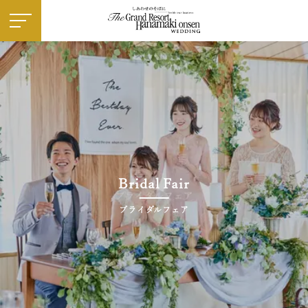
施設紹介
― 挙式会場
― 披露宴会場
お料理
ドレス・和装
フェア
Bridal Fair
プラン
お知らせ・イベント
ブライダルフェア
ウエディングレポート
ステイウエディング
フォトギャラリー
佳松園でのご婚礼
はじめての方へ
ご成約の方へ
ご列席の方へ
来館予約
資料請求
アクセス