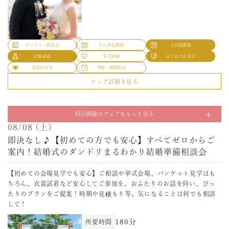
オンライン相談会
平日限定開催
土日祝開催
衣裳試着
挙式体験
はじめての見学
試食会付き
季節・期間限定
フェア詳細を見る
08/07 (金)
≪来館不要！自宅で結婚式準備≫オンライン×電話で
同日開催のフェアをもっと見る
安心相談会
08/08 (土)
即決なし♪【初めての方でも安心】すべてゼロからご
【おうち時間で結婚式準備】オンラインで会場見学&相談可能◆初めての
ご相談もOK◆挙式会場やバンケット見学◆お見積り相談も◆オンライン
案内！結婚式のダンドリまるわかり結婚準備相談会
に抵抗のある方はメールまたは電話でのご相談も受付中！
【初めての会場見学でも安心】ご相談や挙式会場、バンケット見学はも
30分
所要時間
ちろん、衣裳試着など安心してご参加を。おふたりのお話を伺い、ぴっ
たりのプランをご提案！時期や見積もり等、気になることは何でも相談
して！
180分
所要時間