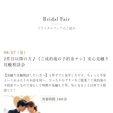
27
28
29
30
31
1
2
3
4
5
6
7
8
9
10
11
12
13
14
15
16
Bridal Fair
17
18
19
20
21
22
23
24
25
26
27
28
29
30
ブライダルフェアのご紹介
31
1
2
3
4
5
6
08/07 (金)
2件目以降の方♪《ご成約後の予約金ナシ》安心見積り
比較相談会
【見積り比較検討したい方へ】１件すでに見学したけど、ちょっと不安
というおふたりのお話を伺い、ぴったりのプランをご提案！ご成約後の
予約金ナシなので安心して時期や見積もり等、気になることは何でも相
談して！
180分
所要時間