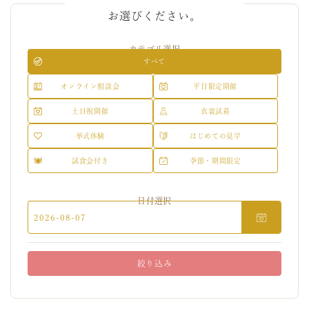
お選びください。
カテゴリ選択
すべて
オンライン相談会
平日限定開催
土日祝開催
衣裳試着
挙式体験
はじめての見学
試食会付き
季節・期間限定
日付選択
2026-08-07
絞り込み
Mon
Tue
Wed
Thu
Fri
Sat
Sun