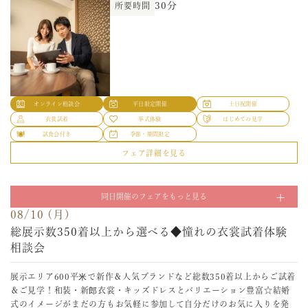
30分
所要時間
フェア詳細を見る
08/07 (金)
オンライン相談会
平日限定開催
土日祝開催
《全天候型》ロケ&館内で叶えるフォトウエディング
衣裳試着
挙式体験
はじめての見学
試着×相談会
試食会付き
季節・期間限定
フェア詳細を見る
ロケ撮影と館内撮影どちらも撮影したい！という希望を叶える☆季節の
08/08 (土)
ロケーションからチャペルや趣きある素敵な館内撮影♪是非おふたりの
オンライン相談会
平日限定開催
土日祝開催
2件目以降の方♪《ご成約後の予約金ナシ》安心見積り
思い出を写真に！衣裳試着、費用のご相談でフォトWのイメージを膨ら
衣裳試着
挙式体験
はじめての見学
ませて
比較相談会
試食会付き
季節・期間限定
フェア詳細を見る
180分
所要時間
【見積り比較検討したい方へ】１件すでに見学したけど、ちょっと不安
08/09 (日)
というおふたりのお話を伺い、ぴったりのプランをご提案！ご成約後の
2件目以降の方♪《ご成約後の予約金ナシ》安心見積り
予約金ナシなので安心して時期や見積もり等、気になることは何でも相
同日開催のフェアをもっと見る
談して！
比較相談会
08/10 (月)
180分
所要時間
総展示数350着以上から選べる◆憧れの衣裳試着体験
【見積り比較検討したい方へ】１件すでに見学したけど、ちょっと不安
というおふたりのお話を伺い、ぴったりのプランをご提案！ご成約後の
相談会
オンライン相談会
平日限定開催
土日祝開催
予約金ナシなので安心して時期や見積もり等、気になることは何でも相
衣裳試着
挙式体験
はじめての見学
談して！
展示エリア600平米で新作＆人気ブランドなど総数350着以上からご試着
試食会付き
季節・期間限定
＆ご見学！和装・新郎衣裳・キッズドレスとバリエーション豊富☆結婚
180分
所要時間
オンライン相談会
平日限定開催
土日祝開催
フェア詳細を見る
式のイメージがまだの方もお気軽に参加して自分だけのお気に入りを発